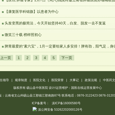
【医讯 肿瘤专家】2月7日（周六)我院特邀云南省肿瘤医院孙瑞梅教
【康复医学科锦旗】以患者为中心
头发变黑的极简法，今天开始坚持40天，白发、脱发一去不复返
微笑三十载 榜样照初心
脾胃最爱的“素六宝”，1月一定要给家人多安排！脾有劲，阳气足，身
上一页
1
2
3
4
5
下一页
任领导
|
规章制度
|
医院文化
|
医院荣誉
|
大事记
|
政策法规
|
中医药
版权所有 砚山县中医医院 设计/运营维护：国医在线运营发展中心
址：云南省文山州砚山县江那镇江那南路87号 联系电话：0876-3122423 0876-31201
ICP备案号：
滇ICP备16000580号
滇公网安备 53262202000126号