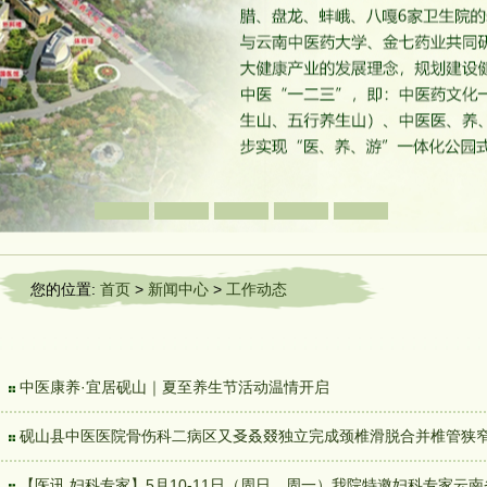
您的位置:
首页
>
新闻中心
>
工作动态
中医康养·宜居砚山｜夏至养生节活动温情开启
砚山县中医医院骨伤科二病区又㕛叒叕独立完成颈椎滑脱合并椎管狭
【医讯 妇科专家】5月10-11日（周日、周一）我院特邀妇科专家云