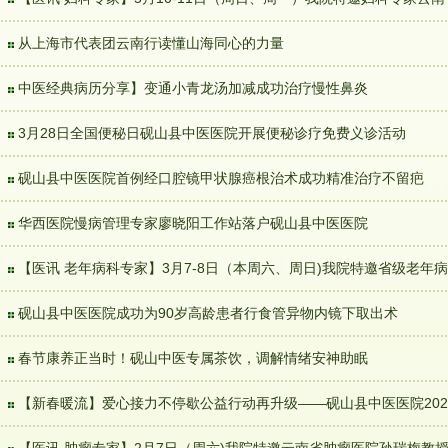
从上海市代表团云南行读懂山海同心的力量
中医经典病历分享】变通小青龙汤加减成功治疗慢性鼻炎
3月28日全国便秘日砚山县中医医院开展便秘诊疗免费义诊活动
砚山县中医医院首例经口腔镜甲状腺癌根治术成功精准治疗不留疤
华西医院慢病管理专家廖晓阳工作站落户砚山县中医医院
【医讯 老年病科专家】3月7-8日（本周六、周日)我院特邀省级老年
砚山县中医医院成功为90岁高龄患者行食管异物内镜下取出术
春节康养正当时！砚山中医专属茶饮，调解情绪安神助眠
【新春暖流】爱心接力不停歇公益行动再升级——砚山县中医医院202