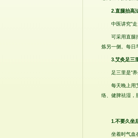
2.直腿抬高
中医讲究“走为
可采用直腿抬高
炼另一侧。每日早
3.艾灸足三
足三里是“养生
每天晚上用艾条
络、健脾祛湿，
1.不要久坐
坐着时气血在关