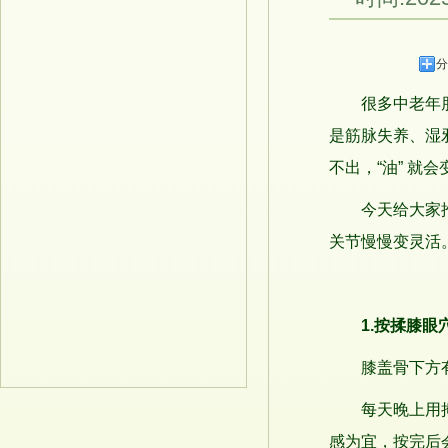
分
很多中老年朋友
是筋脉失养、湿
不出，“油” 就
今天给大家推荐
关节慢慢变灵活
1.按揉膝眼
膝盖骨下方有两
每天晚上用拇指
感为宜，按完后