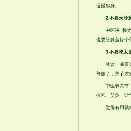
慢慢起身。
2.不要天冷
中医讲 “膝为
也要给膝盖搭个
3.不要吃太
冰饮、凉菜会伤
舒服了，关节才
中医养关节，讲
按穴、艾灸，让
觉得有用就转发